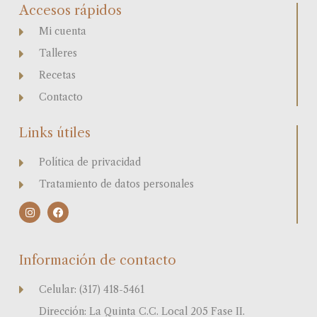
Accesos rápidos
Mi cuenta
Talleres
Recetas
Contacto
Links útiles
Política de privacidad
Tratamiento de datos personales
I
F
n
a
s
c
t
e
a
b
Información de contacto
g
o
r
o
a
k
Celular: (317) 418-5461
m
Dirección: La Quinta C.C. Local 205 Fase II.