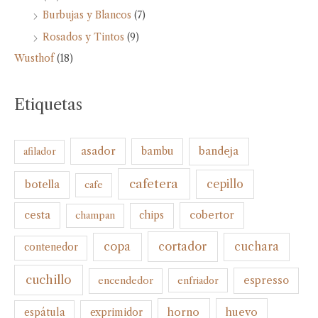
Burbujas y Blancos
(7)
Rosados y Tintos
(9)
Wusthof
(18)
Etiquetas
bandeja
asador
bambu
afilador
cafetera
botella
cepillo
cafe
cesta
cobertor
champan
chips
cortador
copa
cuchara
contenedor
cuchillo
espresso
encendedor
enfriador
horno
huevo
espátula
exprimidor