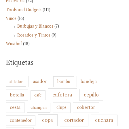
Pastelería
(22)
Tools and Gadgets
(111)
Vinos
(16)
Burbujas y Blancos
(7)
Rosados y Tintos
(9)
Wusthof
(18)
Etiquetas
bandeja
asador
bambu
afilador
cafetera
botella
cepillo
cafe
cesta
cobertor
champan
chips
cortador
copa
cuchara
contenedor