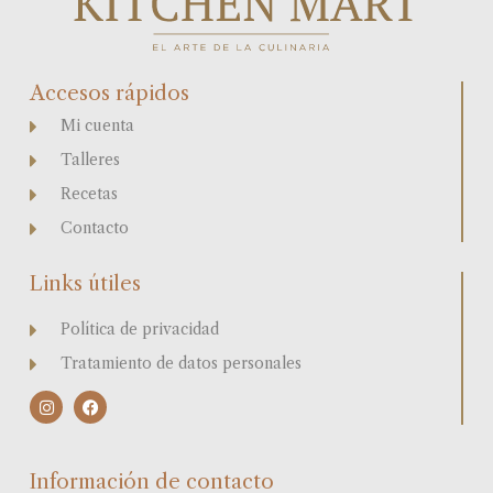
Accesos rápidos
Mi cuenta
Talleres
Recetas
Contacto
Links útiles
Política de privacidad
Tratamiento de datos personales
I
F
n
a
s
c
t
e
a
b
Información de contacto
g
o