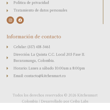
Política de privacidad
Tratamiento de datos personales
I
F
n
a
s
c
t
e
a
b
Información de contacto
g
o
r
o
a
k
Celular: (317) 418-5461
m
Dirección: La Quinta C.C. Local 205 Fase II.
Bucaramanga, Colombia.
Horario: Lunes a sábado 10:00am a 8:00pm
Email: contacto@kitchenmart.co
Todos los derechos reservados © 2026 Kitchenmart
Colombia / Desarrollado por Ceiba Labs