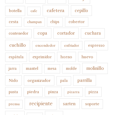
cafetera
botella
cepillo
cafe
cesta
cobertor
champan
chips
cortador
copa
cuchara
contenedor
cuchillo
espresso
encendedor
enfriador
horno
huevo
espátula
exprimidor
molinillo
mantel
molde
jarra
mesa
parrilla
organizador
Nido
pala
pinza
pasta
piedra
pizza
pizarra
recipiente
sarten
soporte
prensa