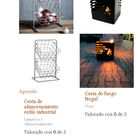
Agotado
Cesta de fuego
Nogal
Cesta de
Ooni
almacenamiento
estilo industrial
Valorado con
0
de 5
Limpieza y
Almacenamiento
Valorado con
0
de 5