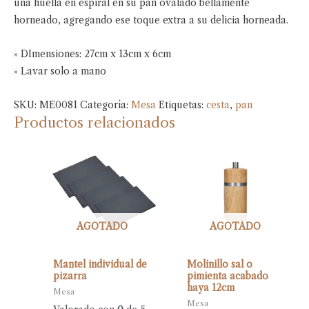
una huella en espiral en su pan ovalado bellamente
horneado, agregando ese toque extra a su delicia horneada.
» DImensiones: 27cm x 13cm x 6cm
» Lavar solo a mano
SKU:
ME0081
Categoría:
Mesa
Etiquetas:
cesta
,
pan
Productos relacionados
AGOTADO
AGOTADO
Mantel individual de
Molinillo sal o
pizarra
pimienta acabado
haya 12cm
Mesa
Mesa