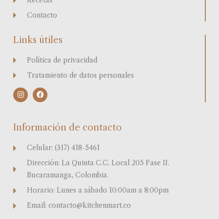
Recetas
Contacto
Links útiles
Política de privacidad
Tratamiento de datos personales
I
F
n
a
s
c
t
e
a
b
Información de contacto
g
o
r
o
a
k
Celular: (317) 418-5461
m
Dirección: La Quinta C.C. Local 205 Fase II.
Bucaramanga, Colombia.
Horario: Lunes a sábado 10:00am a 8:00pm
Email: contacto@kitchenmart.co