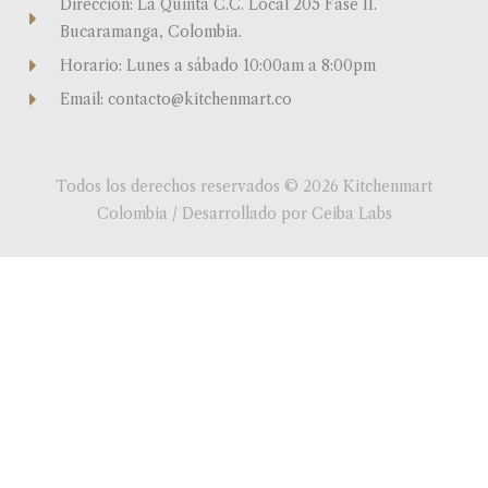
Dirección: La Quinta C.C. Local 205 Fase II.
Bucaramanga, Colombia.
Horario: Lunes a sábado 10:00am a 8:00pm
Email: contacto@kitchenmart.co
Todos los derechos reservados © 2026 Kitchenmart
Colombia / Desarrollado por Ceiba Labs