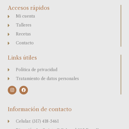
Accesos rápidos
Mi cuenta
Talleres
Recetas
Contacto
Links útiles
Política de privacidad
Tratamiento de datos personales
I
F
n
a
s
c
t
e
a
b
Información de contacto
g
o
r
o
a
k
Celular: (317) 418-5461
m