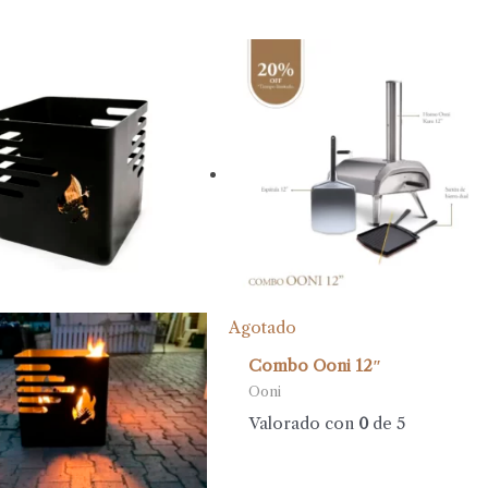
Agotado
Combo Ooni 12″
Ooni
Valorado con
0
de 5