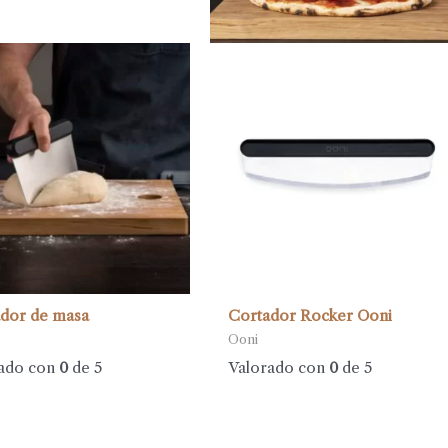
dor de masa
Cortador Rocker Ooni
Ooni
ado con
0
de 5
Valorado con
0
de 5