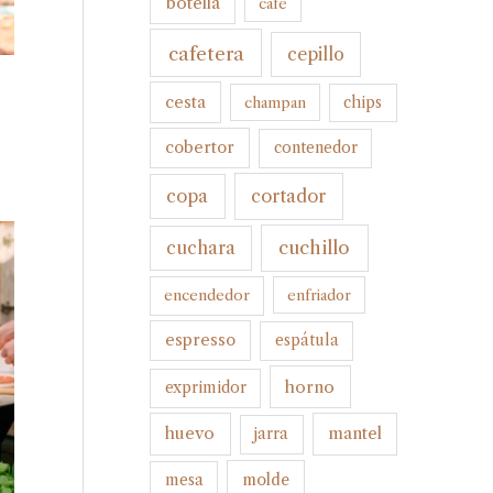
botella
cafe
cafetera
cepillo
cesta
champan
chips
cobertor
contenedor
cortador
copa
cuchillo
cuchara
encendedor
enfriador
espresso
espátula
horno
exprimidor
huevo
mantel
jarra
molde
mesa