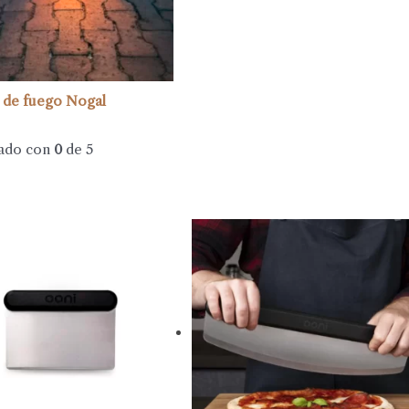
 de fuego Nogal
ado con
0
de 5