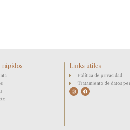
 rápidos
Links útiles
nta
Política de privacidad
es
Tratamiento de datos pe
I
F
as
n
a
s
c
cto
t
e
a
b
g
o
r
o
a
k
m