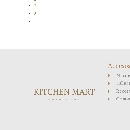
2
3
→
Accesos
Mi cue
Taller
Recet
Conta