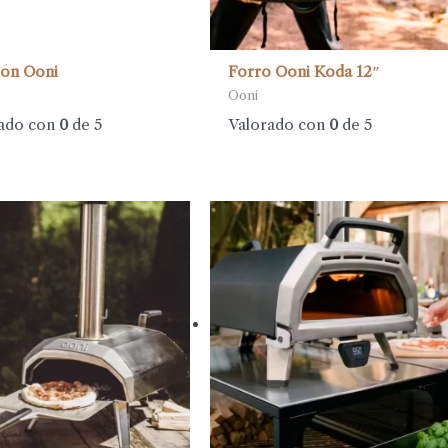
ión Ooni
Forro Ooni Koda 12″
Ooni
ado con
0
de 5
Valorado con
0
de 5