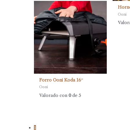
Horno
Ooni
Valor
Forro Ooni Koda 16″
Ooni
Valorado con
0
de 5
1