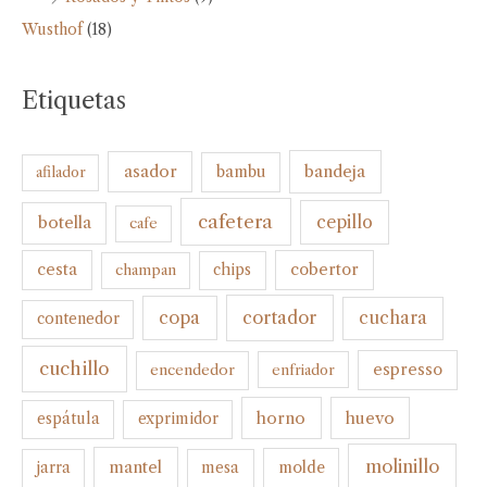
Wusthof
(18)
Etiquetas
bandeja
asador
bambu
afilador
cafetera
botella
cepillo
cafe
cesta
cobertor
champan
chips
cortador
copa
cuchara
contenedor
cuchillo
espresso
encendedor
enfriador
horno
huevo
espátula
exprimidor
molinillo
mantel
molde
jarra
mesa