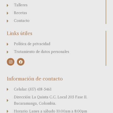
Talleres
Recetas
Contacto
Links útiles
Política de privacidad
Tratamiento de datos personales
I
F
n
a
s
c
t
e
a
b
Información de contacto
g
o
r
o
a
k
Celular: (317) 418-5461
m
Dirección: La Quinta C.C. Local 205 Fase II.
Bucaramanga, Colombia.
Horario: Lunes a sábado 10:00am a 8:00pm