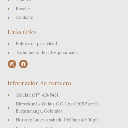
Recetas
Contacto
Links útiles
Política de privacidad
Tratamiento de datos personales
I
F
n
a
s
c
t
e
a
b
Información de contacto
g
o
r
o
a
k
Celular: (317) 418-5461
m
Dirección: La Quinta C.C. Local 205 Fase II.
Bucaramanga, Colombia.
Horario: Lunes a sábado 10:00am a 8:00pm