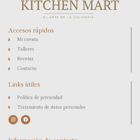
Accesos rápidos
Mi cuenta
Talleres
Recetas
Contacto
Links útiles
Política de privacidad
Tratamiento de datos personales
I
F
n
a
s
c
t
e
a
b