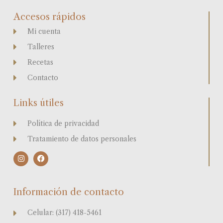
Accesos rápidos
Mi cuenta
Talleres
Recetas
Contacto
Links útiles
Política de privacidad
Tratamiento de datos personales
I
F
n
a
s
c
t
e
a
b
Información de contacto
g
o
r
o
a
k
Celular: (317) 418-5461
m