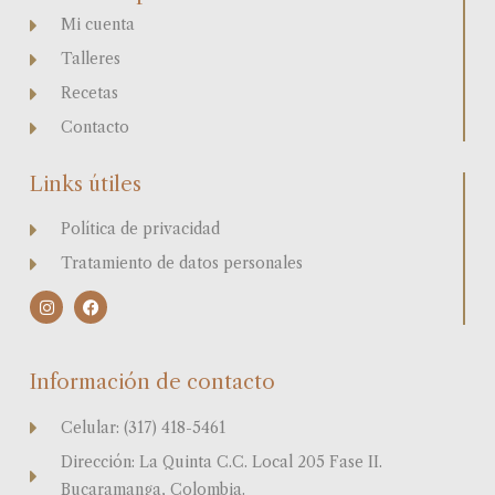
Mi cuenta
Talleres
Recetas
Contacto
Links útiles
Política de privacidad
Tratamiento de datos personales
I
F
n
a
s
c
t
e
a
b
Información de contacto
g
o
r
o
a
k
Celular: (317) 418-5461
m
Dirección: La Quinta C.C. Local 205 Fase II.
Bucaramanga, Colombia.