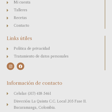
Mi cuenta
Talleres
Recetas
Contacto
Links útiles
Política de privacidad
Tratamiento de datos personales
I
F
n
a
s
c
t
e
a
b
Información de contacto
g
o
r
o
a
k
Celular: (317) 418-5461
m
Dirección: La Quinta C.C. Local 205 Fase II.
Bucaramanga, Colombia.