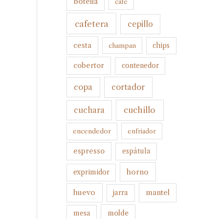
botella
cafe
cafetera
cepillo
cesta
champan
chips
cobertor
contenedor
cortador
copa
cuchillo
cuchara
encendedor
enfriador
espresso
espátula
horno
exprimidor
huevo
mantel
jarra
molde
mesa