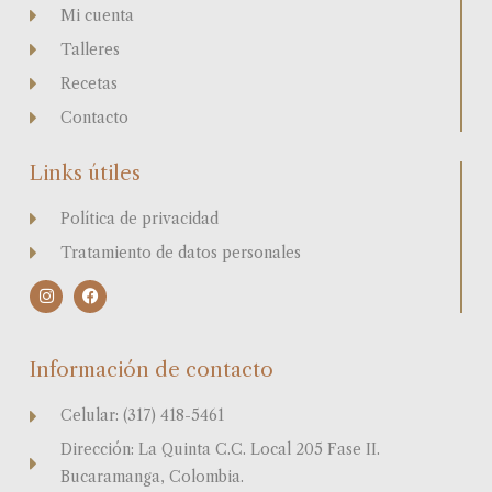
Mi cuenta
Talleres
Recetas
Contacto
Links útiles
Política de privacidad
Tratamiento de datos personales
I
F
n
a
s
c
t
e
a
b
Información de contacto
g
o
r
o
a
k
Celular: (317) 418-5461
m
Dirección: La Quinta C.C. Local 205 Fase II.
Bucaramanga, Colombia.