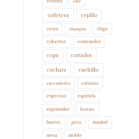
botella
cafe
cafetera
cepillo
cesta
champan
chips
cobertor
contenedor
cortador
copa
cuchillo
cuchara
encendedor
enfriador
espresso
espátula
horno
exprimidor
huevo
mantel
jarra
molde
mesa