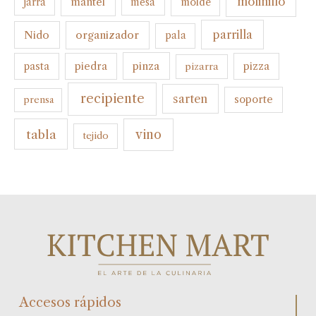
molinillo
mantel
molde
jarra
mesa
parrilla
organizador
Nido
pala
pinza
pasta
piedra
pizza
pizarra
recipiente
sarten
soporte
prensa
tabla
vino
tejido
Accesos rápidos