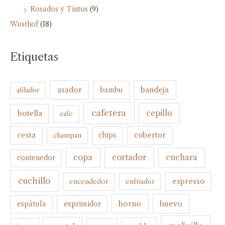
Rosados y Tintos
(9)
Wusthof
(18)
Etiquetas
bandeja
asador
bambu
afilador
cafetera
botella
cepillo
cafe
cesta
cobertor
champan
chips
cortador
copa
cuchara
contenedor
cuchillo
espresso
encendedor
enfriador
horno
huevo
espátula
exprimidor