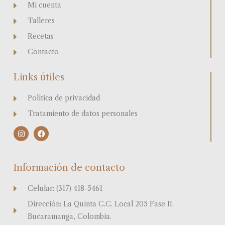
Mi cuenta
Talleres
Recetas
Contacto
Links útiles
Política de privacidad
Tratamiento de datos personales
I
F
n
a
s
c
t
e
a
b
Información de contacto
g
o
r
o
a
k
Celular: (317) 418-5461
m
Dirección: La Quinta C.C. Local 205 Fase II.
Bucaramanga, Colombia.