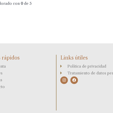
lorado con
0
de 5
 rápidos
Links útiles
nta
Política de privacidad
es
Tratamiento de datos pe
I
F
as
n
a
s
c
cto
t
e
a
b
g
o
r
o
a
k
m