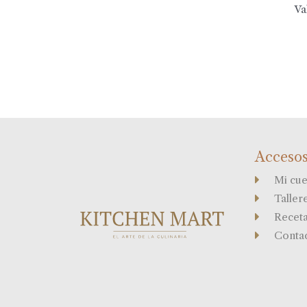
Va
Accesos
Mi cue
Taller
Recet
Conta