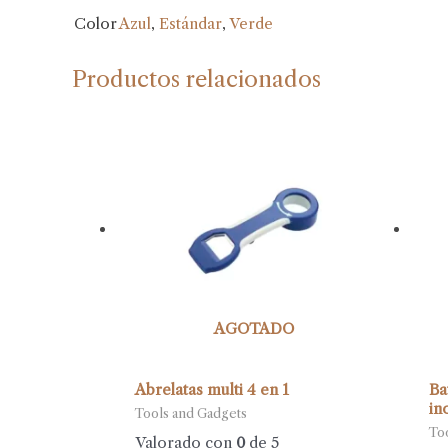
Color
Azul
,
Estándar
,
Verde
Productos relacionados
AGOTADO
Abrelatas multi 4 en 1
Ba
in
Tools and Gadgets
To
Valorado con
0
de 5