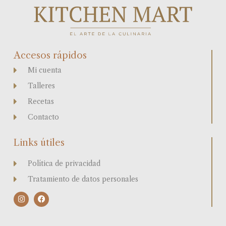
Accesos rápidos
Mi cuenta
Talleres
Recetas
Contacto
Links útiles
Política de privacidad
Tratamiento de datos personales
I
F
n
a
s
c
t
e
a
b