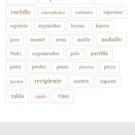
cuchillo
espresso
encendedor
enfriador
horno
huevo
espátula
exprimidor
molinillo
mantel
molde
jarra
mesa
parrilla
organizador
Nido
pala
pinza
pasta
piedra
pizza
pizarra
recipiente
sarten
soporte
prensa
tabla
vino
tejido