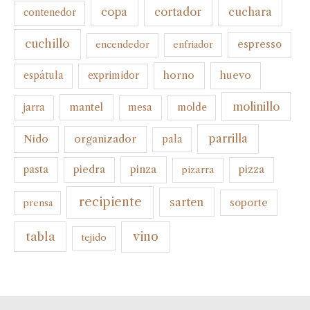
cortador
copa
cuchara
contenedor
cuchillo
espresso
encendedor
enfriador
horno
huevo
espátula
exprimidor
molinillo
mantel
molde
jarra
mesa
parrilla
organizador
Nido
pala
pinza
pasta
piedra
pizza
pizarra
recipiente
sarten
soporte
prensa
tabla
vino
tejido