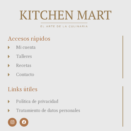
Accesos rápidos
Mi cuenta
Talleres
Recetas
Contacto
Links útiles
Política de privacidad
Tratamiento de datos personales
I
F
n
a
s
c