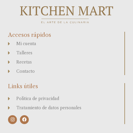
Accesos rápidos
Mi cuenta
Talleres
Recetas
Contacto
Links útiles
Política de privacidad
Tratamiento de datos personales
I
F
n
a
s
c
t
e