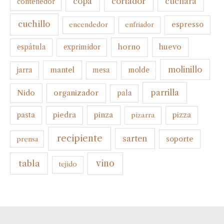
cortador
copa
cuchara
contenedor
cuchillo
espresso
encendedor
enfriador
horno
huevo
espátula
exprimidor
molinillo
mantel
molde
jarra
mesa
parrilla
organizador
Nido
pala
pinza
pasta
piedra
pizza
pizarra
recipiente
sarten
soporte
prensa
tabla
vino
tejido