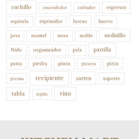
cuchillo
espresso
encendedor
enfriador
horno
huevo
espátula
exprimidor
molinillo
mantel
molde
jarra
mesa
parrilla
organizador
Nido
pala
pinza
pasta
piedra
pizza
pizarra
recipiente
sarten
soporte
prensa
tabla
vino
tejido