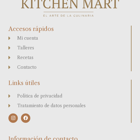
Accesos rápidos
Mi cuenta
Talleres
Recetas
Contacto
Links útiles
Política de privacidad
Tratamiento de datos personales
I
F
n
a
s
c
t
e
a
b
Información de contacto
g
o