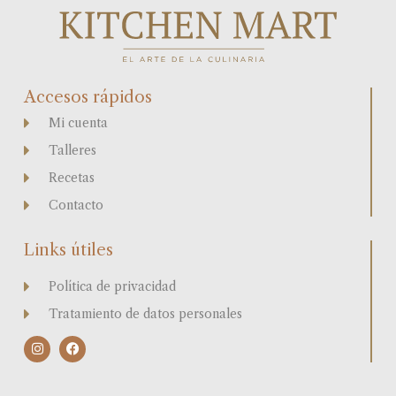
Accesos rápidos
Mi cuenta
Talleres
Recetas
Contacto
Links útiles
Política de privacidad
Tratamiento de datos personales
I
F
n
a
s
c
t
e
a
b