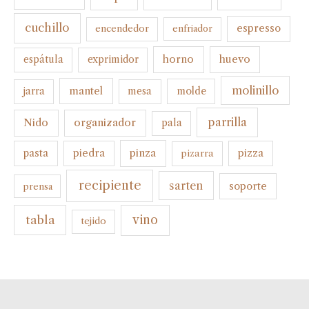
cuchillo
espresso
encendedor
enfriador
horno
huevo
espátula
exprimidor
molinillo
mantel
molde
jarra
mesa
parrilla
organizador
Nido
pala
pinza
pasta
piedra
pizza
pizarra
recipiente
sarten
soporte
prensa
tabla
vino
tejido