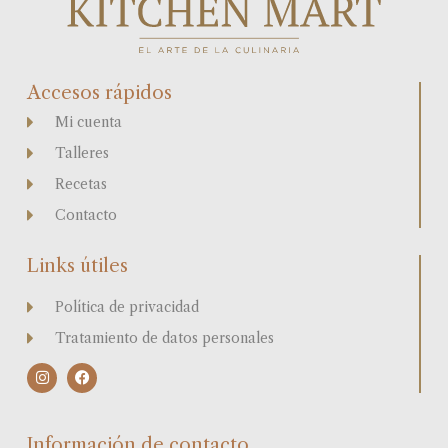
Accesos rápidos
Mi cuenta
Talleres
Recetas
Contacto
Links útiles
Política de privacidad
Tratamiento de datos personales
I
F
n
a
s
c
t
e
a
b
Información de contacto
g
o