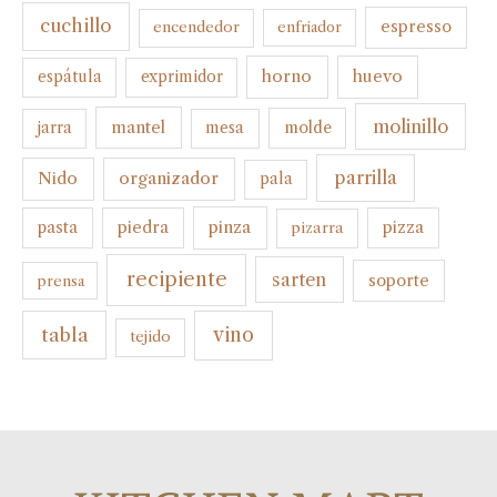
cuchillo
espresso
encendedor
enfriador
horno
huevo
espátula
exprimidor
molinillo
mantel
molde
jarra
mesa
parrilla
organizador
Nido
pala
pinza
pasta
piedra
pizza
pizarra
recipiente
sarten
soporte
prensa
tabla
vino
tejido