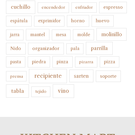
cuchillo
espresso
encendedor
enfriador
horno
huevo
espátula
exprimidor
molinillo
mantel
molde
jarra
mesa
parrilla
organizador
Nido
pala
pinza
pasta
piedra
pizza
pizarra
recipiente
sarten
soporte
prensa
tabla
vino
tejido