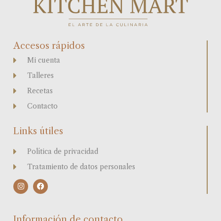
Accesos rápidos
Mi cuenta
Talleres
Recetas
Contacto
Links útiles
Política de privacidad
Tratamiento de datos personales
I
F
n
a
s
c
t
e
a
b
Información de contacto
g
o