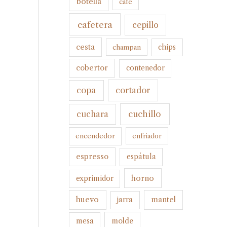
botella
cafe
cafetera
cepillo
cesta
champan
chips
cobertor
contenedor
cortador
copa
cuchillo
cuchara
encendedor
enfriador
espresso
espátula
horno
exprimidor
huevo
mantel
jarra
molde
mesa