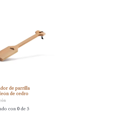
dor de parrilla
eón de cedro
eón
ado con
0
de 5