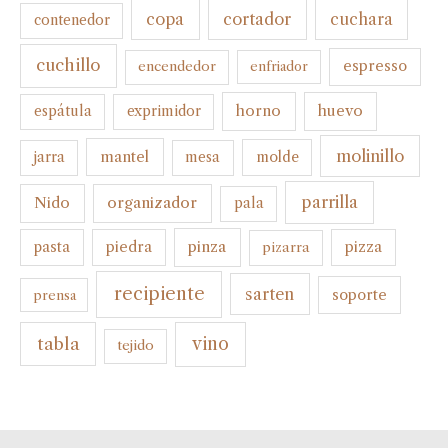
cortador
copa
cuchara
contenedor
cuchillo
espresso
encendedor
enfriador
horno
huevo
espátula
exprimidor
molinillo
mantel
molde
jarra
mesa
parrilla
organizador
Nido
pala
pinza
pasta
piedra
pizza
pizarra
recipiente
sarten
soporte
prensa
tabla
vino
tejido