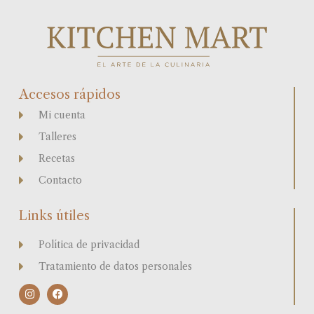
Accesos rápidos
Mi cuenta
Talleres
Recetas
Contacto
Links útiles
Política de privacidad
Tratamiento de datos personales
I
F
n
a
s
c