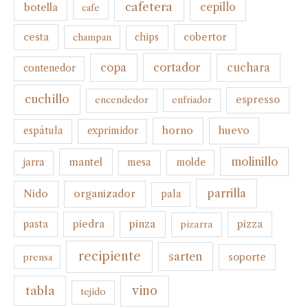
cafetera
botella
cepillo
cafe
cesta
cobertor
champan
chips
cortador
copa
cuchara
contenedor
cuchillo
espresso
encendedor
enfriador
horno
huevo
espátula
exprimidor
molinillo
mantel
molde
jarra
mesa
parrilla
organizador
Nido
pala
pinza
pasta
piedra
pizza
pizarra
recipiente
sarten
soporte
prensa
tabla
vino
tejido