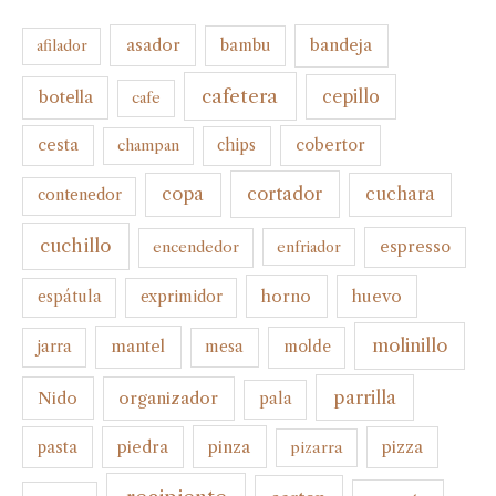
bandeja
asador
bambu
afilador
cafetera
botella
cepillo
cafe
cesta
cobertor
champan
chips
cortador
copa
cuchara
contenedor
cuchillo
espresso
encendedor
enfriador
horno
huevo
espátula
exprimidor
molinillo
mantel
molde
jarra
mesa
parrilla
organizador
Nido
pala
pinza
pasta
piedra
pizza
pizarra