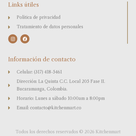
Links útiles
Política de privacidad
Tratamiento de datos personales
I
F
n
a
s
c
t
e
a
b
Información de contacto
g
o
r
o
a
k
Celular: (317) 418-5461
m
Dirección: La Quinta C.C. Local 205 Fase II.
Bucaramanga, Colombia.
Horario: Lunes a sábado 10:00am a 8:00pm
Email: contacto@kitchenmart.co
Todos los derechos reservados © 2026 Kitchenmart