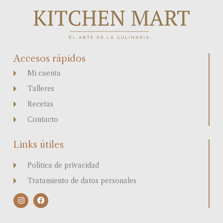
Accesos rápidos
Mi cuenta
Talleres
Recetas
Contacto
Links útiles
Política de privacidad
Tratamiento de datos personales
I
F
n
a
s
c
t
e