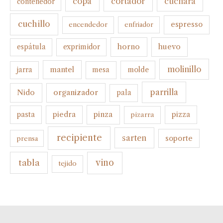
cortador
copa
cuchara
contenedor
cuchillo
espresso
encendedor
enfriador
horno
huevo
espátula
exprimidor
molinillo
mantel
molde
jarra
mesa
parrilla
organizador
Nido
pala
pinza
pasta
piedra
pizza
pizarra
recipiente
sarten
soporte
prensa
tabla
vino
tejido