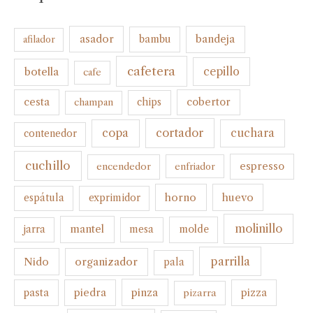
bandeja
asador
bambu
afilador
cafetera
botella
cepillo
cafe
cesta
cobertor
champan
chips
cortador
copa
cuchara
contenedor
cuchillo
espresso
encendedor
enfriador
horno
huevo
espátula
exprimidor
molinillo
mantel
molde
jarra
mesa
parrilla
organizador
Nido
pala
pinza
pasta
piedra
pizza
pizarra