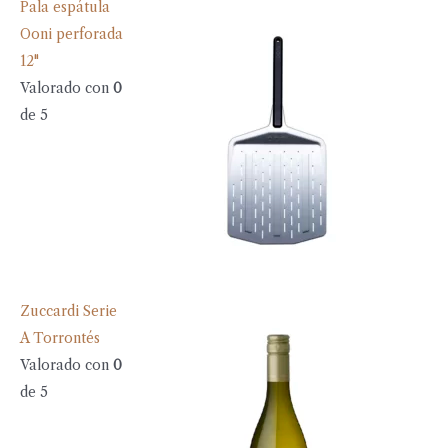
Pala espátula
Ooni perforada
12"
Valorado con
0
de 5
Zuccardi Serie
A Torrontés
Valorado con
0
de 5