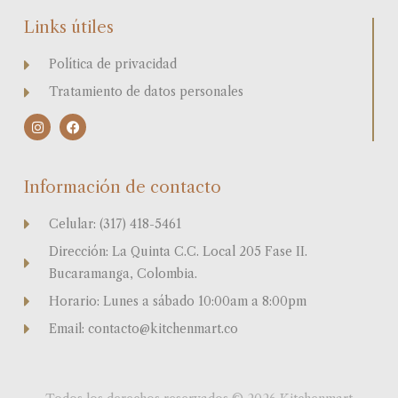
Links útiles
Política de privacidad
Tratamiento de datos personales
I
F
n
a
s
c
t
e
a
b
Información de contacto
g
o
r
o
a
k
Celular: (317) 418-5461
m
Dirección: La Quinta C.C. Local 205 Fase II.
Bucaramanga, Colombia.
Horario: Lunes a sábado 10:00am a 8:00pm
Email: contacto@kitchenmart.co