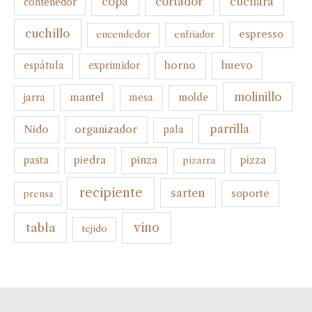
cortador
copa
cuchara
contenedor
cuchillo
espresso
encendedor
enfriador
horno
huevo
espátula
exprimidor
molinillo
mantel
molde
jarra
mesa
parrilla
organizador
Nido
pala
pinza
pasta
piedra
pizza
pizarra
recipiente
sarten
soporte
prensa
tabla
vino
tejido