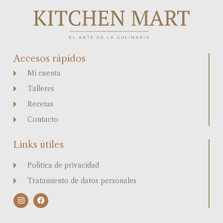
Accesos rápidos
Mi cuenta
Talleres
Recetas
Contacto
Links útiles
Política de privacidad
Tratamiento de datos personales
I
F
n
a
s
c
t
e