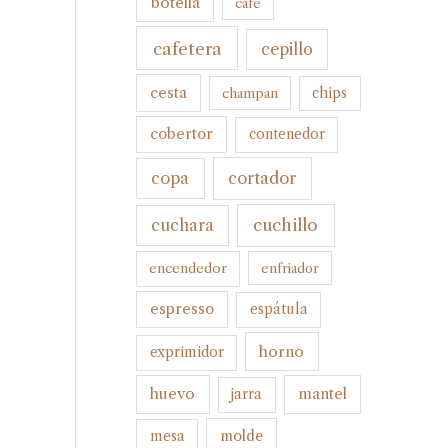
botella
cafe
cafetera
cepillo
cesta
champan
chips
cobertor
contenedor
cortador
copa
cuchillo
cuchara
encendedor
enfriador
espresso
espátula
horno
exprimidor
huevo
mantel
jarra
molde
mesa