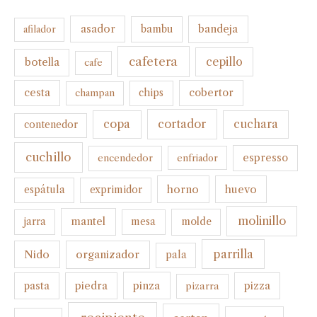
bandeja
asador
bambu
afilador
cafetera
botella
cepillo
cafe
cesta
cobertor
champan
chips
cortador
copa
cuchara
contenedor
cuchillo
espresso
encendedor
enfriador
horno
huevo
espátula
exprimidor
molinillo
mantel
molde
jarra
mesa
parrilla
organizador
Nido
pala
pinza
pasta
piedra
pizza
pizarra