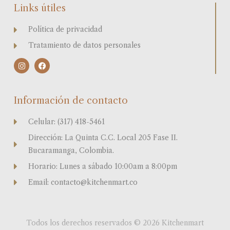
Links útiles
Política de privacidad
Tratamiento de datos personales
I
F
n
a
s
c
t
e
a
b
Información de contacto
g
o
r
o
a
k
Celular: (317) 418-5461
m
Dirección: La Quinta C.C. Local 205 Fase II.
Bucaramanga, Colombia.
Horario: Lunes a sábado 10:00am a 8:00pm
Email: contacto@kitchenmart.co
Todos los derechos reservados © 2026 Kitchenmart