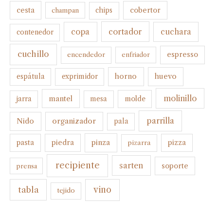
cesta
cobertor
champan
chips
cortador
copa
cuchara
contenedor
cuchillo
espresso
encendedor
enfriador
horno
huevo
espátula
exprimidor
molinillo
mantel
molde
jarra
mesa
parrilla
organizador
Nido
pala
pinza
pasta
piedra
pizza
pizarra
recipiente
sarten
soporte
prensa
tabla
vino
tejido