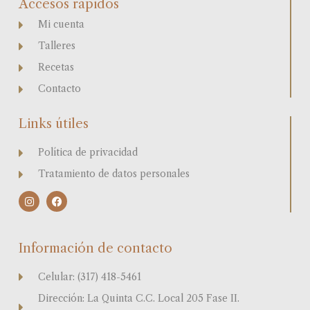
Accesos rápidos
Mi cuenta
Talleres
Recetas
Contacto
Links útiles
Política de privacidad
Tratamiento de datos personales
I
F
n
a
s
c
t
e
a
b
Información de contacto
g
o
r
o
a
k
Celular: (317) 418-5461
m
Dirección: La Quinta C.C. Local 205 Fase II.