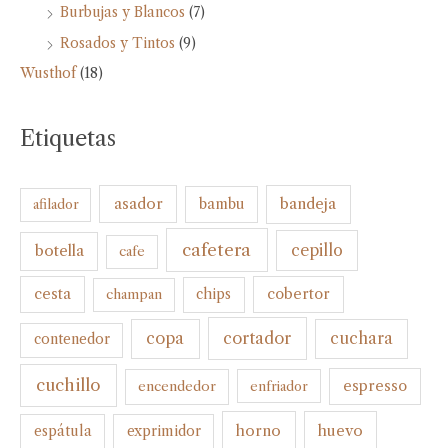
Burbujas y Blancos
(7)
Rosados y Tintos
(9)
Wusthof
(18)
Etiquetas
bandeja
asador
bambu
afilador
cafetera
botella
cepillo
cafe
cesta
cobertor
champan
chips
cortador
copa
cuchara
contenedor
cuchillo
espresso
encendedor
enfriador
horno
huevo
espátula
exprimidor