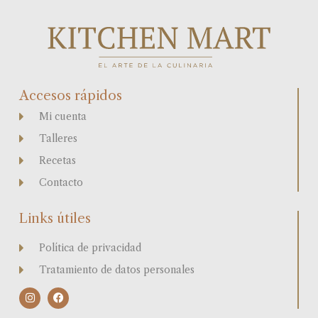
Accesos rápidos
Mi cuenta
Talleres
Recetas
Contacto
Links útiles
Política de privacidad
Tratamiento de datos personales
I
F
n
a
s
c