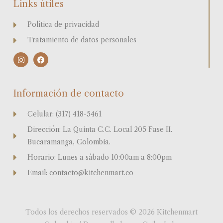
Links útiles
Política de privacidad
Tratamiento de datos personales
I
F
n
a
s
c
t
e
a
b
Información de contacto
g
o
r
o
a
k
Celular: (317) 418-5461
m
Dirección: La Quinta C.C. Local 205 Fase II.
Bucaramanga, Colombia.
Horario: Lunes a sábado 10:00am a 8:00pm
Email: contacto@kitchenmart.co
Todos los derechos reservados © 2026 Kitchenmart