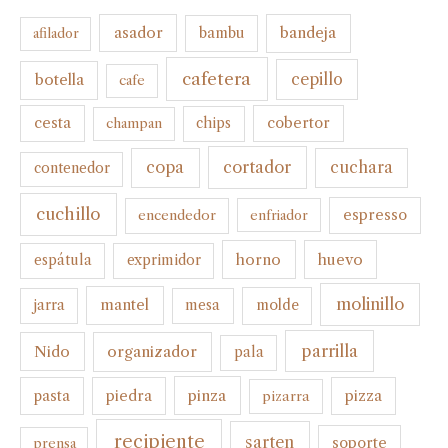
bandeja
asador
bambu
afilador
cafetera
botella
cepillo
cafe
cesta
cobertor
champan
chips
cortador
copa
cuchara
contenedor
cuchillo
espresso
encendedor
enfriador
horno
huevo
espátula
exprimidor
molinillo
mantel
molde
jarra
mesa
parrilla
organizador
Nido
pala
pinza
pasta
piedra
pizza
pizarra
recipiente
sarten
soporte
prensa