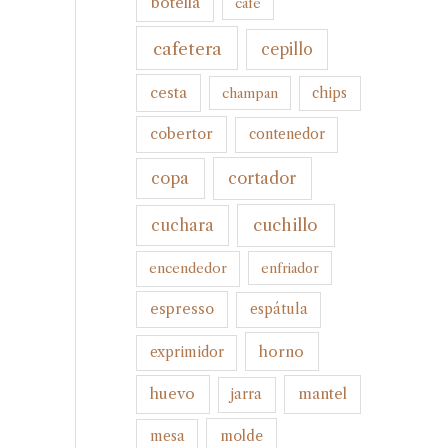
botella
cafe
cafetera
cepillo
cesta
champan
chips
cobertor
contenedor
cortador
copa
cuchillo
cuchara
encendedor
enfriador
espresso
espátula
horno
exprimidor
huevo
mantel
jarra
molde
mesa