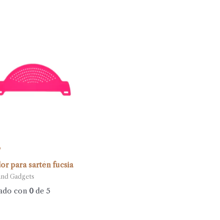
o
or para sartén fucsia
and Gadgets
ado con
0
de 5