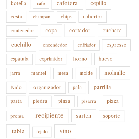
cafetera
botella
cepillo
cafe
cesta
cobertor
champan
chips
cortador
copa
cuchara
contenedor
cuchillo
espresso
encendedor
enfriador
horno
huevo
espátula
exprimidor
molinillo
mantel
molde
jarra
mesa
parrilla
organizador
Nido
pala
pinza
pasta
piedra
pizza
pizarra
recipiente
sarten
soporte
prensa
tabla
vino
tejido