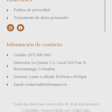
Política de privacidad
Tratamiento de datos personales
I
F
n
a
s
c
t
e
a
b
Información de contacto
g
o
r
o
a
k
Celular: (317) 418-5461
m
Dirección: La Quinta C.C. Local 205 Fase II.
Bucaramanga, Colombia.
Horario: Lunes a sábado 10:00am a 8:00pm
Email: contacto@kitchenmart.co
Todos los derechos reservados © 2026 Kitchenmart
Colombia / Desarrollado por Ceiba Labs