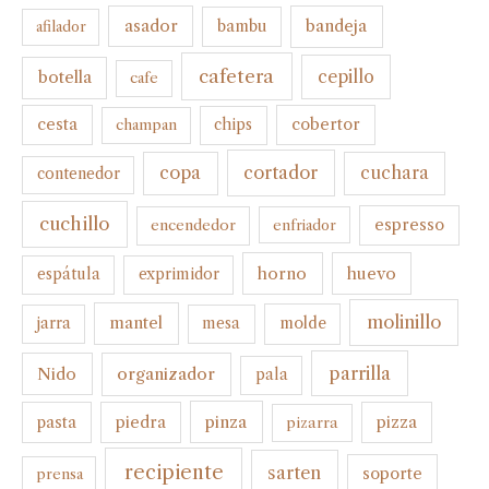
bandeja
asador
bambu
afilador
cafetera
botella
cepillo
cafe
cesta
cobertor
champan
chips
cortador
copa
cuchara
contenedor
cuchillo
espresso
encendedor
enfriador
horno
huevo
espátula
exprimidor
molinillo
mantel
molde
jarra
mesa
parrilla
organizador
Nido
pala
pinza
pasta
piedra
pizza
pizarra
recipiente
sarten
soporte
prensa