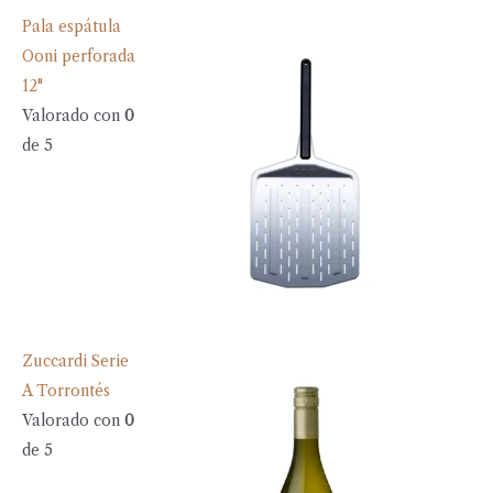
Pala espátula
Ooni perforada
12"
Valorado con
0
de 5
Zuccardi Serie
A Torrontés
Valorado con
0
de 5