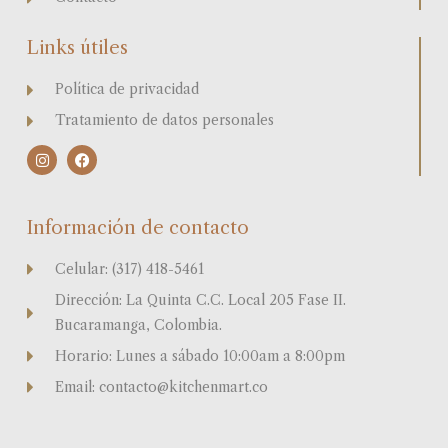
Links útiles
Política de privacidad
Tratamiento de datos personales
I
F
n
a
s
c
t
e
a
b
Información de contacto
g
o
r
o
a
k
Celular: (317) 418-5461
m
Dirección: La Quinta C.C. Local 205 Fase II.
Bucaramanga, Colombia.
Horario: Lunes a sábado 10:00am a 8:00pm
Email: contacto@kitchenmart.co