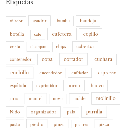
Etiquetas
bandeja
asador
bambu
afilador
cafetera
botella
cepillo
cafe
cesta
cobertor
champan
chips
cortador
copa
cuchara
contenedor
cuchillo
espresso
encendedor
enfriador
horno
huevo
espátula
exprimidor
molinillo
mantel
molde
jarra
mesa
parrilla
organizador
Nido
pala
pinza
pasta
piedra
pizza
pizarra