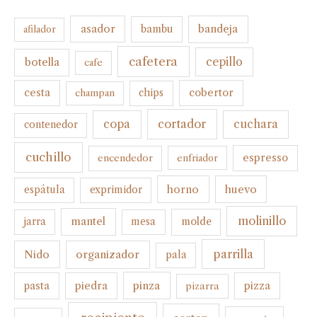
bandeja
asador
bambu
afilador
cafetera
botella
cepillo
cafe
cesta
cobertor
champan
chips
cortador
copa
cuchara
contenedor
cuchillo
espresso
encendedor
enfriador
horno
huevo
espátula
exprimidor
molinillo
mantel
molde
jarra
mesa
parrilla
organizador
Nido
pala
pinza
pasta
piedra
pizza
pizarra