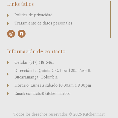
Links útiles
Política de privacidad
Tratamiento de datos personales
I
F
n
a
s
c
t
e
a
b
Información de contacto
g
o
r
o
a
k
Celular: (317) 418-5461
m
Dirección: La Quinta C.C. Local 205 Fase II.
Bucaramanga, Colombia.
Horario: Lunes a sábado 10:00am a 8:00pm
Email: contacto@kitchenmart.co
Todos los derechos reservados © 2026 Kitchenmart