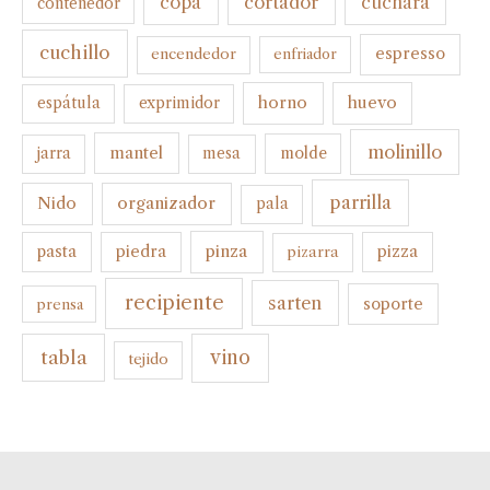
cortador
copa
cuchara
contenedor
cuchillo
espresso
encendedor
enfriador
horno
huevo
espátula
exprimidor
molinillo
mantel
molde
jarra
mesa
parrilla
organizador
Nido
pala
pinza
pasta
piedra
pizza
pizarra
recipiente
sarten
soporte
prensa
tabla
vino
tejido