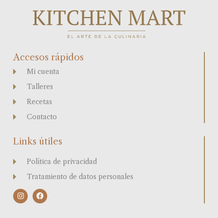
Accesos rápidos
Mi cuenta
Talleres
Recetas
Contacto
Links útiles
Política de privacidad
Tratamiento de datos personales
I
F
n
a
s
c
t
e