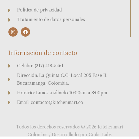
Política de privacidad
Tratamiento de datos personales
I
F
n
a
s
c
t
e
a
b
Información de contacto
g
o
r
o
a
k
Celular: (317) 418-5461
m
Dirección: La Quinta C.C. Local 205 Fase II.
Bucaramanga, Colombia.
Horario: Lunes a sábado 10:00am a 8:00pm
Email: contacto@kitchenmart.co
Todos los derechos reservados © 2026 Kitchenmart
Colombia / Desarrollado por Ceiba Labs