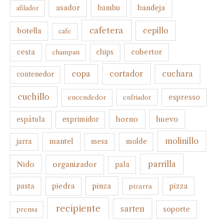
bandeja
asador
bambu
afilador
cafetera
botella
cepillo
cafe
cesta
cobertor
champan
chips
cortador
copa
cuchara
contenedor
cuchillo
espresso
encendedor
enfriador
horno
huevo
espátula
exprimidor
molinillo
mantel
molde
jarra
mesa
parrilla
organizador
Nido
pala
pinza
pasta
piedra
pizza
pizarra
recipiente
sarten
soporte
prensa