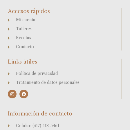
Accesos rápidos
Mi cuenta
Talleres
Recetas
Contacto
Links útiles
Política de privacidad
Tratamiento de datos personales
I
F
n
a
s
c
t
e
a
b
Información de contacto
g
o
r
o
a
k
Celular: (317) 418-5461
m