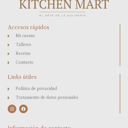
Accesos rápidos
Mi cuenta
Talleres
Recetas
Contacto
Links útiles
Política de privacidad
Tratamiento de datos personales
I
F
n
a
s
c
t
e
a
b
g
o