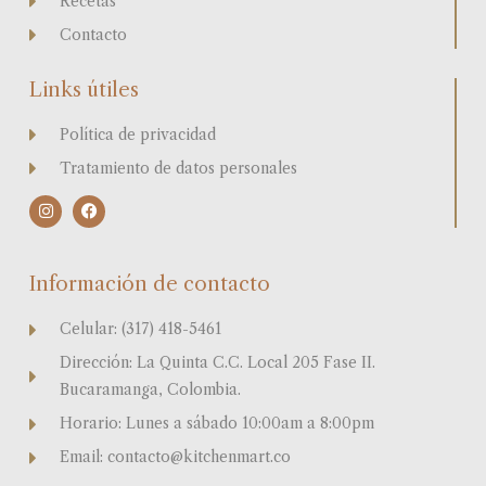
Recetas
Contacto
Links útiles
Política de privacidad
Tratamiento de datos personales
I
F
n
a
s
c
t
e
a
b
Información de contacto
g
o
r
o
a
k
Celular: (317) 418-5461
m
Dirección: La Quinta C.C. Local 205 Fase II.
Bucaramanga, Colombia.
Horario: Lunes a sábado 10:00am a 8:00pm
Email: contacto@kitchenmart.co