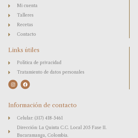
Mi cuenta
Talleres
Recetas
Contacto
Links útiles
Política de privacidad
Tratamiento de datos personales
I
F
n
a
s
c
t
e
a
b
Información de contacto
g
o
r
o
a
k
Celular: (317) 418-5461
m
Dirección: La Quinta C.C. Local 205 Fase II.
Bucaramanga, Colombia.