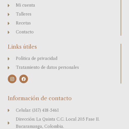
Mi cuenta
Talleres
Recetas
Contacto
Links útiles
Política de privacidad
Tratamiento de datos personales
I
F
n
a
s
c
t
e
a
b
Información de contacto
g
o
r
o
a
k
Celular: (317) 418-5461
m
Dirección: La Quinta C.C. Local 205 Fase II.
Bucaramanga, Colombia.