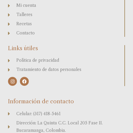
Mi cuenta
Talleres
Recetas
Contacto
Links útiles
Política de privacidad
Tratamiento de datos personales
I
F
n
a
s
c
t
e
a
b
Información de contacto
g
o
r
o
a
k
Celular: (317) 418-5461
m
Dirección: La Quinta C.C. Local 205 Fase II.
Bucaramanga, Colombia.